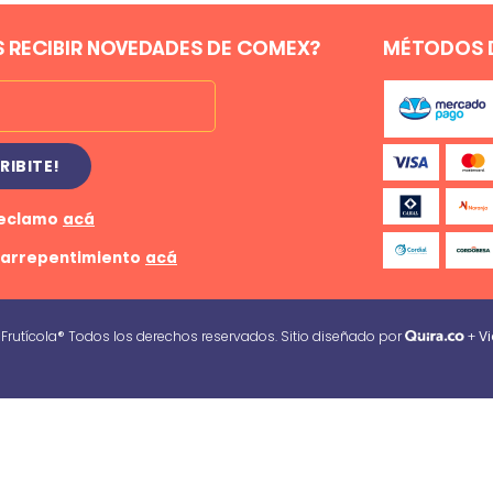
 RECIBIR NOVEDADES DE COMEX?
MÉTODOS 
RIBITE!
reclamo
acá
 arrepentimiento
acá
rutícola® Todos los derechos reservados. Sitio diseñado por
+
Vi