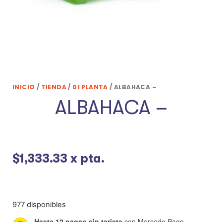
INICIO
/
TIENDA
/
01 PLANTA
/ ALBAHACA –
ALBAHACA –
$
1,333.33
x pta.
977 disponibles
Hasta 12 pagos sin tarjeta
con Mercado Pago.