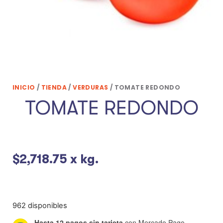
INICIO
/
TIENDA
/
VERDURAS
/ TOMATE REDONDO
TOMATE REDONDO
$
2,718.75
x kg.
962 disponibles
Hasta 12 pagos sin tarjeta
con Mercado Pago.