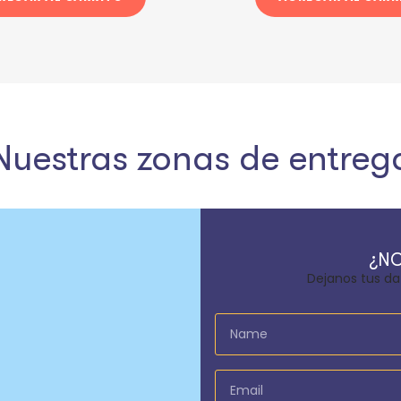
Nuestras zonas de entreg
¿NO
Dejanos tus da