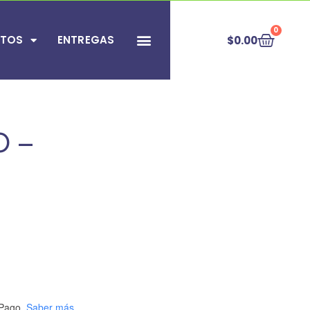
0
TOS
ENTREGAS
$
0.00
SOBRE NOSOTROS
PREGUNTAS FRECUENTES
O –
Pago.
Saber más