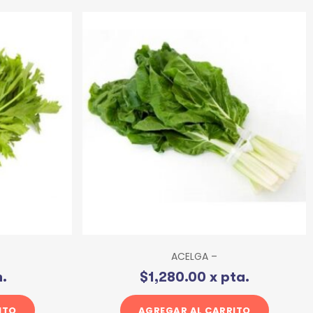
ACELGA –
.
$
1,280.00
x pta.
ITO
AGREGAR AL CARRITO