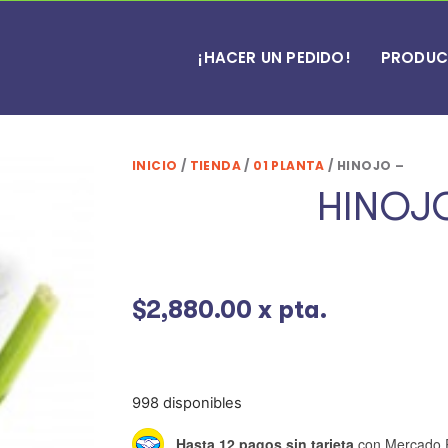
¡HACER UN PEDIDO!
PRODUC
INICIO
/
TIENDA
/
01 PLANTA
/ HINOJO –
HINOJ
$
2,880.00
x pta.
998 disponibles
Hasta 12 pagos sin tarjeta
con Mercado 