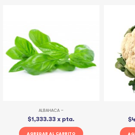
ALBAHACA –
$
1,333.33
x pta.
$
4
AGREGAR AL CARRITO
AG