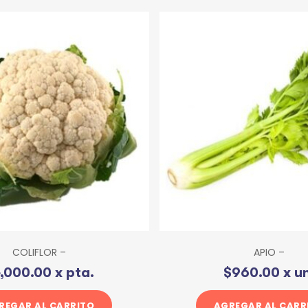
COLIFLOR –
APIO –
,000.00
x pta.
$
960.00
x un
REGAR AL CARRITO
AGREGAR AL CARR